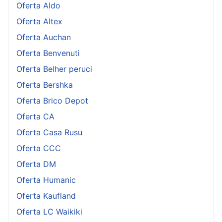
Oferta Aldo
Oferta Altex
Oferta Auchan
Oferta Benvenuti
Oferta Belher peruci
Oferta Bershka
Oferta Brico Depot
Oferta CA
Oferta Casa Rusu
Oferta CCC
Oferta DM
Oferta Humanic
Oferta Kaufland
Oferta LC Waikiki