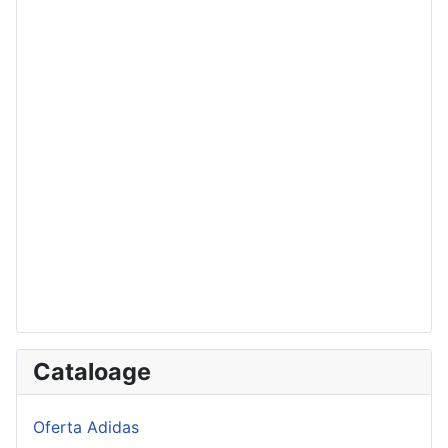
Cataloage
Oferta Adidas