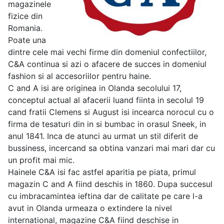
magazinele
fizice din
Romania.
Poate una
dintre cele mai vechi firme din domeniul confectiilor,
C&A continua si azi o afacere de succes in domeniul
fashion si al accesoriilor pentru haine.
C and A isi are originea in Olanda secolului 17,
conceptul actual al afacerii luand fiinta in secolul 19
cand fratii Clemens si August isi incearca norocul cu o
firma de tesaturi din in si bumbac in orasul Sneek, in
anul 1841. Inca de atunci au urmat un stil diferit de
bussiness, incercand sa obtina vanzari mai mari dar cu
un profit mai mic.
Hainele C&A isi fac astfel aparitia pe piata, primul
magazin C and A fiind deschis in 1860. Dupa succesul
cu imbracamintea ieftina dar de calitate pe care l-a
avut in Olanda urmeaza o extindere la nivel
international, magazine C&A fiind deschise in